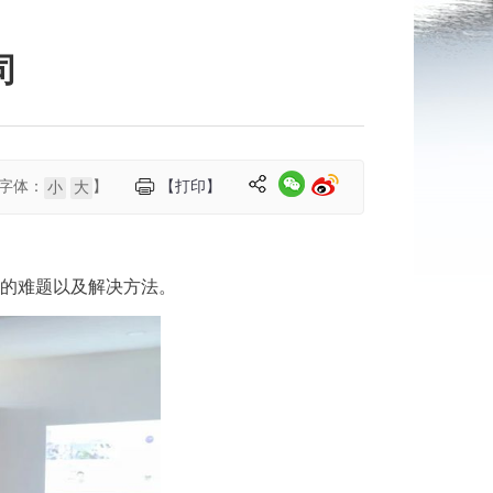
司
字体：
】
【打印】
小
大
到的难题以及解决方法。