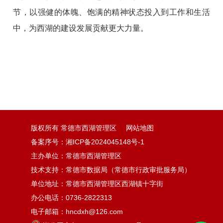
节，以强健的体魄、饱满的精神状态投入到工作和生活
中，为西湖的建设发展贡献更大力量。
版权所有 常德市西湖管理区
网站地图
备案序号：湘ICP备2024045148号-1
主办单位：常德市西湖管理区
技术支持：常德市数据局（常德市行政审批服务局）
单位地址：常德市西湖管理区西湖镇十字街
办公电话：0736-2822313
电子邮箱：hncdxh@126.com