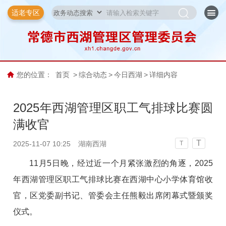
适老专区
您的位置：
首页
>
综合动态
>
今日西湖
>
详细内容
2025年西湖管理区职工气排球比赛圆
满收官
T
2025-11-07 10:25
湖南西湖
T
11月5日晚，经过近一个月紧张激烈的角逐，2025
年西湖管理区职工气排球比赛在西湖中心小学体育馆收
官，区党委副书记、管委会主任熊毅出席闭幕式暨颁奖
仪式。