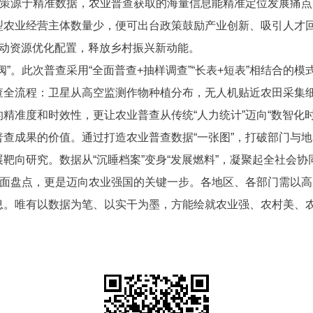
决策源于精准数据，农业普查获取的海量信息能精准定位发展痛
型农业经营主体数量少，便可出台政策鼓励产业创新、吸引人才回
，推动资源优化配置，释放乡村振兴新动能。
”。此次普查采用“全面普查+抽样调查”“长表+短表”相结合的
全流程：卫星从高空监测作物种植分布，无人机贴近农田采集细
精准度和时效性，更让农业普查从传统“人力统计”迈向“数智化时
查成果的价值。通过打造农业普查数据“一张图”，打破部门与
向研究。数据从“沉睡档案”变身“发展燃料”，凝聚起全社会协
全面盘点，更是迈向农业强国的关键一步。各地区、各部门需以
息。唯有以数据为笔、以实干为墨，方能绘就农业强、农村美、