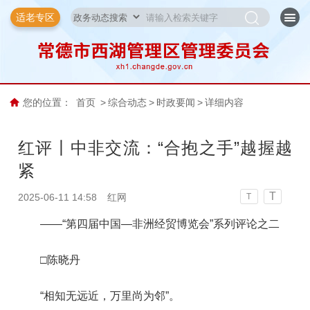
适老专区
您的位置：
首页
>
综合动态
>
时政要闻
>
详细内容
红评丨中非交流：“合抱之手”越握越
紧
T
2025-06-11 14:58
红网
T
——“第四届中国—非洲经贸博览会”系列评论之二
□陈晓丹
“相知无远近，万里尚为邻”。