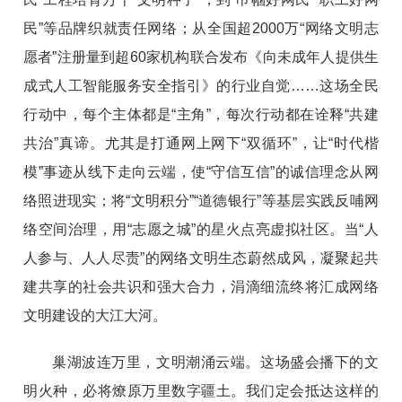
民”等品牌织就责任网络；从全国超2000万“网络文明志
愿者”注册量到超60家机构联合发布《向未成年人提供生
成式人工智能服务安全指引》的行业自觉……这场全民
行动中，每个主体都是“主角”，每次行动都在诠释“共建
共治”真谛。尤其是打通网上网下“双循环”，让“时代楷
模”事迹从线下走向云端，使“守信互信”的诚信理念从网
络照进现实；将“文明积分”“道德银行”等基层实践反哺网
络空间治理，用“志愿之城”的星火点亮虚拟社区。当“人
人参与、人人尽责”的网络文明生态蔚然成风，凝聚起共
建共享的社会共识和强大合力，涓滴细流终将汇成网络
文明建设的大江大河。
巢湖波连万里，文明潮涌云端。这场盛会播下的文
明火种，必将燎原万里数字疆土。我们定会抵达这样的