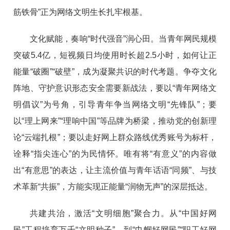
筋铁骨”正为网络文明生长扎牢根基。
文化赋能，奏响“时代强音”润心田。当青年网民规模
突破5.4亿，短视频日均使用时长超2.5小时，如何让正
能量“破圈”“破壁”，成为凝聚共识的时代考题。争夺文化
阵地、守护意识形态安全需要新战法，要以“青年网络文
明倡议”为号角，引导青年争当网络文明“先锋队”；要
以“理上网来”“理响中国”等品牌为桥梁，推动党的创新理
论“云端扎根”；要以走好网上群众路线优秀账号为标杆，
诠释“指尖连心”的为民情怀。唯有将“有意义”的内容做
出“有意思”的表达，让主流价值与青年话语“同频”、与技
术革新“共振”，方能实现正能量“润物无声”的深层抵达。
共建共治，激活“文明细胞”聚合力。从“中国好网
民”工程培育万千“文明种子”，到“巾帼好网民”“职工好网