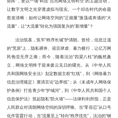
矩阵”，更以一场“科技·点亮网络文明时空”的主题活动，
让数字文明之光穿透虚拟与现实。一个叩击时代的命题
愈发清晰：如何让网络空间的“正能量”激荡成奔涌的“大
流量”，让“大流量”转化为强国复兴的“新增量”？
法治筑基，筑牢“秩序长城”护清朗。曾经，信息泛滥
的“荒原”上，隐私裸奔、谣言肆虐、暴力横行，让亿万网
民饱尝无序之痛；而今，随着法治“四梁八柱”的巍然矗
立，网络文明终于迎来拨云见日的曙光。从《中华人民
共和国网络安全法》划定数据主权“红线”，到《网络暴力
信息治理规定》厘清言论“边界线”；从《未成年人网络保
护条例》打造青少年“护城河”，到《中华人民共和国个人
信息保护法》筑起隐私“防火墙”——法律利剑所指，正是
人民群众对清朗网络空间的深切呼唤。当“零容忍”从口号
化作雷霆行动，当“流量至上”转向“秩序优先”，法治的“钢