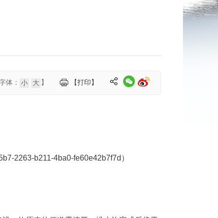
字体：
】
【打印】
小
大
91d5b7-2263-b211-4ba0-fe60e42b7f7d）