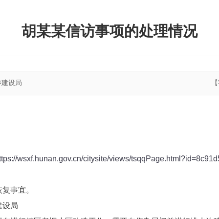
胡某某信访事项的处理情况
乡建设局
【
ttps://wsxf.hunan.gov.cn/citysite/views/tsqqPage.html?id=8c
恢复事宜。
建设局