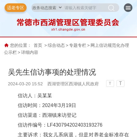
适老专区
您的位置：
首页
>
综合动态
>
专题专栏
>
网上信访规范化办理
公示栏
>
详细内容
吴先生信访事项的处理情况
T
2024-03-20 15:52
西湖管理区西湖镇人民政府
T
信访人：吴某某
信访时间：2024年3月19日
信访渠道：西湖镇来访登记
信访件编号：LF430794202403193276
主要诉求：
我女儿系病退，但是对养老金标准存在