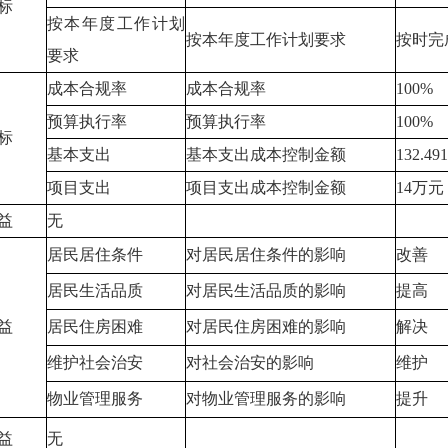
标
按本年度工作计划
按本年度工作计划要求
按时完
要求
成本合规率
成本合规率
100%
预算执行率
预算执行率
100%
标
基本支出
基本支出成本控制金额
132.4
项目支出
项目支出成本控制金额
14万元
益
无
居民居住条件
对居民居住条件的影响
改善
居民生活品质
对居民生活品质的影响
提高
益
居民住房困难
对居民住房困难的影响
解决
维护社会治安
对社会治安的影响
维护
物业管理服务
对物业管理服务的影响
提升
益
无