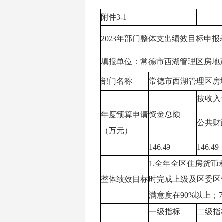
附件3-1
2023年部门整体支出绩效目标申报
填报单位：常德市西湖管理区房地
部门名称
常德市西湖管理区房
按收入
资金总额
年度预算申请
公共财
（万元）
146.49
146.49
1.全年全区住房货币
整体绩效目标
时完成上级及区委区管
满意度在90%以上；
一级指标
二级指