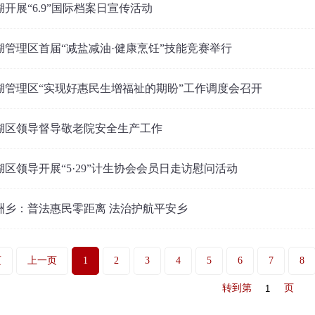
湖开展“6.9”国际档案日宣传活动
湖管理区首届“减盐减油·健康烹饪”技能竞赛举行
湖管理区“实现好惠民生增福祉的期盼”工作调度会召开
湖区领导督导敬老院安全生产工作
湖区领导开展“5·29”计生协会会员日走访慰问活动
洲乡：普法惠民零距离 法治护航平安乡
页
上一页
1
2
3
4
5
6
7
8
转到第
页