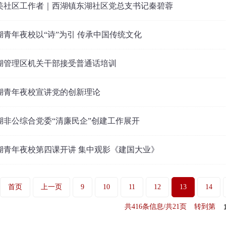
美社区工作者｜西湖镇东湖社区党总支书记秦碧蓉
湖青年夜校以“诗”为引 传承中国传统文化
湖管理区机关干部接受普通话培训
湖青年夜校宣讲党的创新理论
湖非公综合党委“清廉民企”创建工作展开
湖青年夜校第四课开讲 集中观影《建国大业》
首页
上一页
9
10
11
12
13
14
共416条信息/共21页
转到第