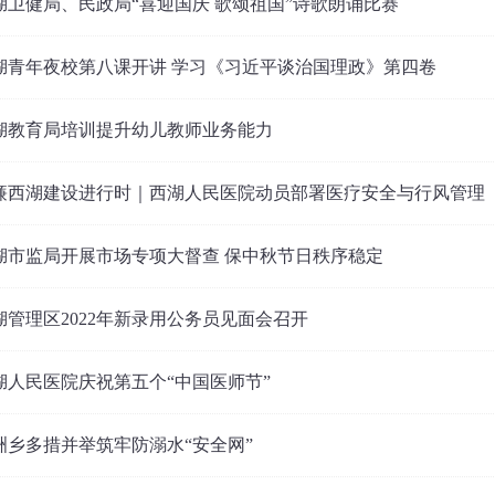
湖卫健局、民政局“喜迎国庆 歌颂祖国”诗歌朗诵比赛
湖青年夜校第八课开讲 学习《习近平谈治国理政》第四卷
湖教育局培训提升幼儿教师业务能力
廉西湖建设进行时｜西湖人民医院动员部署医疗安全与行风管理
湖市监局开展市场专项大督查 保中秋节日秩序稳定
湖管理区2022年新录用公务员见面会召开
湖人民医院庆祝第五个“中国医师节”
洲乡多措并举筑牢防溺水“安全网”